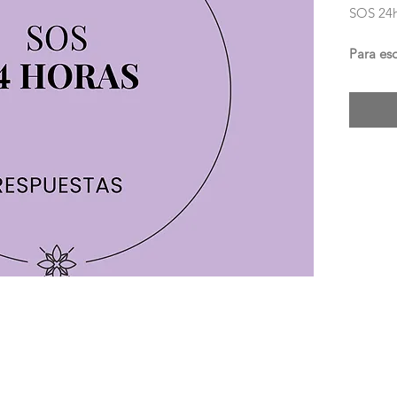
SOS 24h
Para es
nos impi
esta nu
Haces
Enví
pago
3639
En 24
emai
$333 po
IMPOR
• No so
• Es r
cuestio