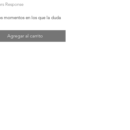
rs Response
os momentos en los que la duda
de decidir y estar en paz, surge
eva herramienta.
Agregar al carrito
 tu pago en el sitio.
a tus datos y comprobante de
 por
WhatsApp
al
+52 55 1348
 horas tendrás la respuesta en tu
l.
r pregunta
TANTE:
n sesiones ni terapia
esponder de forma simple un
namiento específico